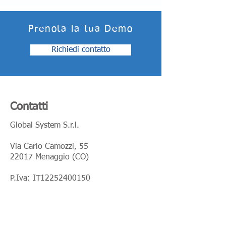
Prenota la tua Demo
Richiedi contatto
Contatti
Global System S.r.l.
Via Carlo Camozzi, 55
22017 Menaggio (CO)
P.Iva: IT12252400150
Tel:
+39 031 334 5000
Email:
info@globsys.it